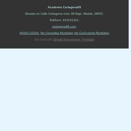
Academia Cartagena99
Situada en
Calle Cartagena num. 99 Bajo
.
Madrid
,
28002
.
Teléfono:
915151321
.
cartagena99.com
.
AVISO LEGAL
Ver Consultas Recibidas
Ver Currículums Recibidos
Site built with
Simple Responsive Template