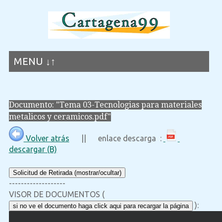
MENU ↓↑
Documento: "Tema 03-Tecnologias para materiales
metalicos y ceramicos.pdf"
Volver atrás
|| enlace descarga :
descargar (B)
Solicitud de Retirada (mostrar/ocultar)
-------------------
VISOR DE DOCUMENTOS (
):
si no ve el documento haga click aqui para recargar la página