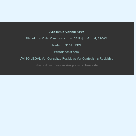
Academia Cartagena99
Situada en
Calle Cartagena num. 99 Bajo
.
Madrid
,
28002
.
Teléfono:
915151321
.
cartagena99.com
.
AVISO LEGAL
Ver Consultas Recibidas
Ver Currículums Recibidos
Site built with
Simple Responsive Template