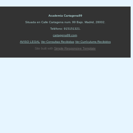
Academia Cartagena99
Situada en
Calle Cartagena num. 99 Bajo
.
Madrid
,
28002
.
Teléfono:
915151321
.
cartagena99.com
.
AVISO LEGAL
Ver Consultas Recibidas
Ver Currículums Recibidos
Site built with
Simple Responsive Template