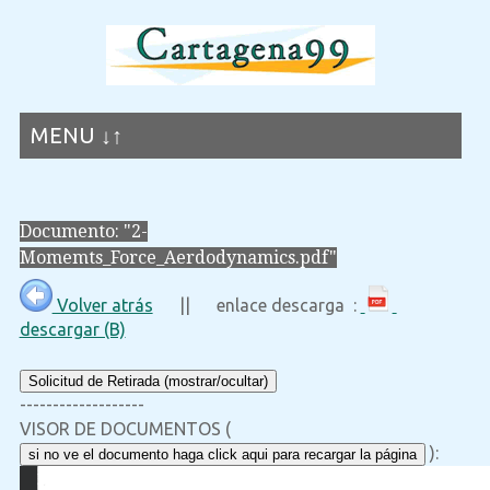
MENU ↓↑
Documento: "2-
Momemts_Force_Aerdodynamics.pdf"
Volver atrás
|| enlace descarga :
descargar (B)
Solicitud de Retirada (mostrar/ocultar)
-------------------
VISOR DE DOCUMENTOS (
):
si no ve el documento haga click aqui para recargar la página