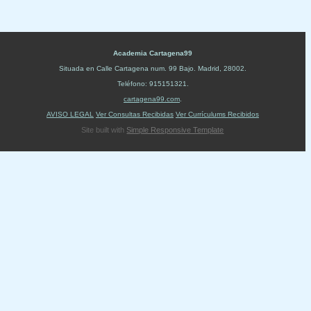
Academia Cartagena99
Situada en
Calle Cartagena num. 99 Bajo
.
Madrid
,
28002
.
Teléfono:
915151321
.
cartagena99.com
.
AVISO LEGAL
Ver Consultas Recibidas
Ver Currículums Recibidos
Site built with
Simple Responsive Template