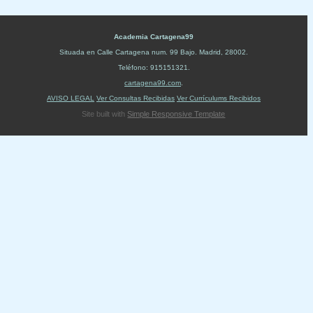
Academia Cartagena99
Situada en
Calle Cartagena num. 99 Bajo
.
Madrid
,
28002
.
Teléfono:
915151321
.
cartagena99.com
.
AVISO LEGAL
Ver Consultas Recibidas
Ver Currículums Recibidos
Site built with
Simple Responsive Template