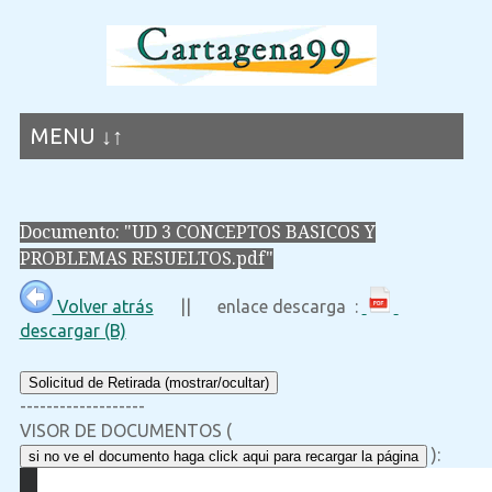
MENU ↓↑
Documento: "UD 3 CONCEPTOS BASICOS Y
PROBLEMAS RESUELTOS.pdf"
Volver atrás
|| enlace descarga :
descargar (B)
Solicitud de Retirada (mostrar/ocultar)
-------------------
VISOR DE DOCUMENTOS (
):
si no ve el documento haga click aqui para recargar la página