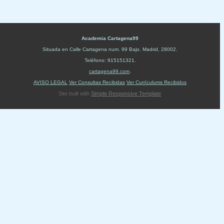
Academia Cartagena99
Situada en
Calle Cartagena num. 99 Bajo
.
Madrid
,
28002
.
Teléfono:
915151321
.
cartagena99.com
.
AVISO LEGAL
Ver Consultas Recibidas
Ver Currículums Recibidos
Site built with
Simple Responsive Template