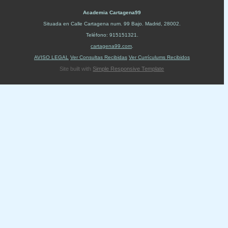
Academia Cartagena99
Situada en
Calle Cartagena num. 99 Bajo
.
Madrid
,
28002
.
Teléfono:
915151321
.
cartagena99.com
.
AVISO LEGAL
Ver Consultas Recibidas
Ver Currículums Recibidos
Site built with
Simple Responsive Template