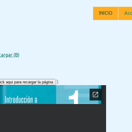
INICIO
Acc
argar (B)
):
ck aqui para recargar la página