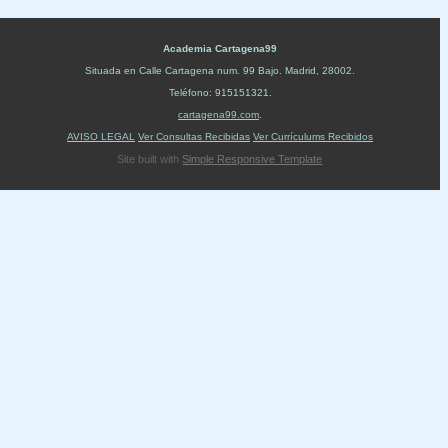
Academia Cartagena99
Situada en
Calle Cartagena num. 99 Bajo
.
Madrid
,
28002
.
Teléfono:
915151321
.
cartagena99.com
.
AVISO LEGAL
Ver Consultas Recibidas
Ver Currículums Recibidos
Site built with
Simple Responsive Template