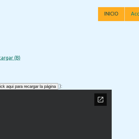
INICIO
Acc
argar (B)
):
ck aqui para recargar la página