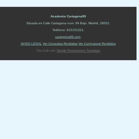
Academia Cartagena99
Situada en
Calle Cartagena num. 99 Bajo
.
Madrid
,
28002
.
Teléfono:
915151321
.
cartagena99.com
.
AVISO LEGAL
Ver Consultas Recibidas
Ver Currículums Recibidos
Site built with
Simple Responsive Template