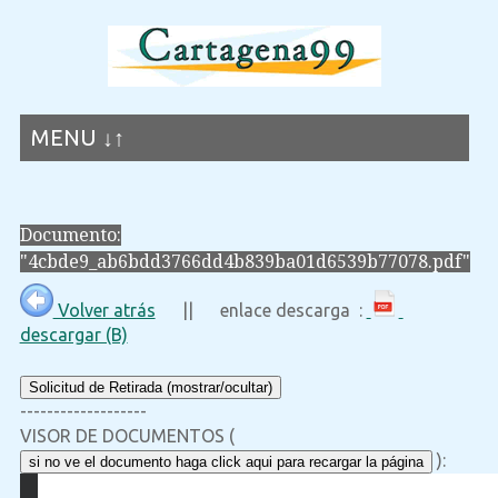
MENU ↓↑
Documento:
"4cbde9_ab6bdd3766dd4b839ba01d6539b77078.pdf"
Volver atrás
|| enlace descarga :
descargar (B)
Solicitud de Retirada (mostrar/ocultar)
-------------------
VISOR DE DOCUMENTOS (
):
si no ve el documento haga click aqui para recargar la página