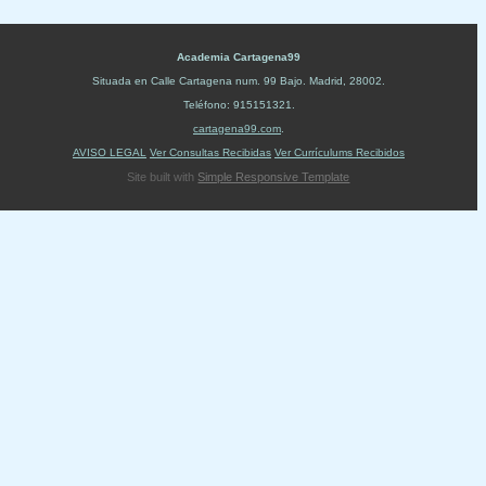
Academia Cartagena99
Situada en
Calle Cartagena num. 99 Bajo
.
Madrid
,
28002
.
Teléfono:
915151321
.
cartagena99.com
.
AVISO LEGAL
Ver Consultas Recibidas
Ver Currículums Recibidos
Site built with
Simple Responsive Template