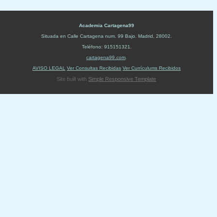
Academia Cartagena99
Situada en
Calle Cartagena num. 99 Bajo
.
Madrid
,
28002
.
Teléfono:
915151321
.
cartagena99.com
.
AVISO LEGAL
Ver Consultas Recibidas
Ver Currículums Recibidos
Site built with
Simple Responsive Template