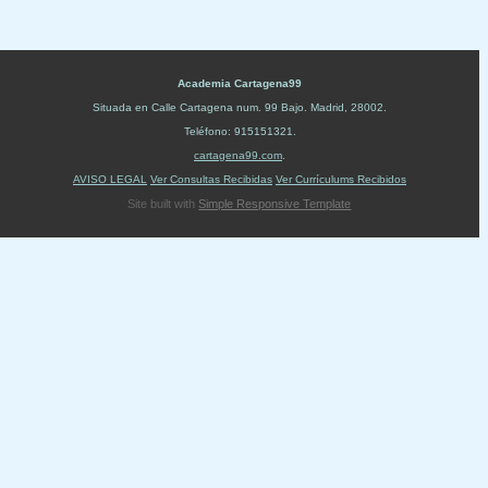
Academia Cartagena99
Situada en
Calle Cartagena num. 99 Bajo
.
Madrid
,
28002
.
Teléfono:
915151321
.
cartagena99.com
.
AVISO LEGAL
Ver Consultas Recibidas
Ver Currículums Recibidos
Site built with
Simple Responsive Template