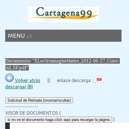
MENU ↓↑
Documento: "ELectromagnetismo_2012-06-27_Conv-
jul_SP.pdf"
Volver atrás
|| enlace descarga :
descargar (B)
Solicitud de Retirada (mostrar/ocultar)
-------------------
VISOR DE DOCUMENTOS (
):
si no ve el documento haga click aqui para recargar la página