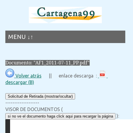
MENU ↓↑
Documento: "AF1_2011-07-11_PP.pdf"
Volver atrás
|| enlace descarga :
descargar (B)
Solicitud de Retirada (mostrar/ocultar)
-------------------
VISOR DE DOCUMENTOS (
):
si no ve el documento haga click aqui para recargar la página