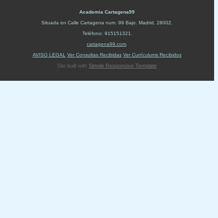
Academia Cartagena99
Situada en
Calle Cartagena num. 99 Bajo
.
Madrid
,
28002
.
Teléfono:
915151321
.
cartagena99.com
.
AVISO LEGAL
Ver Consultas Recibidas
Ver Currículums Recibidos
Site built with
Simple Responsive Template