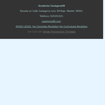
Academia Cartagena99
Situada en
Calle Cartagena num. 99 Bajo
.
Madrid
,
28002
.
Teléfono:
915151321
.
cartagena99.com
.
AVISO LEGAL
Ver Consultas Recibidas
Ver Currículums Recibidos
Site built with
Simple Responsive Template