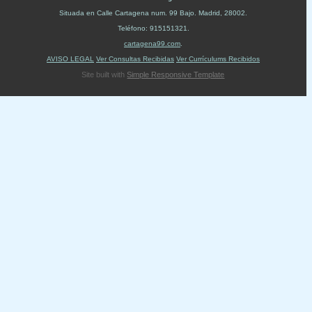
Situada en
Calle Cartagena num. 99 Bajo
.
Madrid
,
28002
.
Teléfono:
915151321
.
cartagena99.com
.
AVISO LEGAL
Ver Consultas Recibidas
Ver Currículums Recibidos
Site built with
Simple Responsive Template