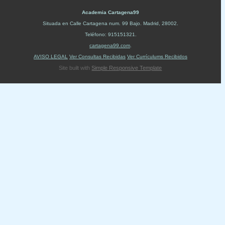
Academia Cartagena99
Situada en
Calle Cartagena num. 99 Bajo
.
Madrid
,
28002
.
Teléfono:
915151321
.
cartagena99.com
.
AVISO LEGAL
Ver Consultas Recibidas
Ver Currículums Recibidos
Site built with
Simple Responsive Template