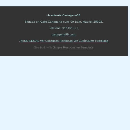
Academia Cartagena99
Situada en
Calle Cartagena num. 99 Bajo
.
Madrid
,
28002
.
Teléfono:
915151321
.
cartagena99.com
.
AVISO LEGAL
Ver Consultas Recibidas
Ver Currículums Recibidos
Site built with
Simple Responsive Template