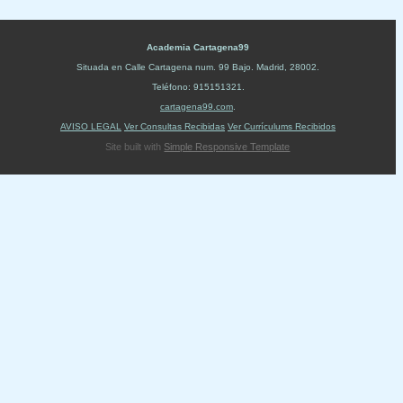
Academia Cartagena99
Situada en
Calle Cartagena num. 99 Bajo
.
Madrid
,
28002
.
Teléfono:
915151321
.
cartagena99.com
.
AVISO LEGAL
Ver Consultas Recibidas
Ver Currículums Recibidos
Site built with
Simple Responsive Template