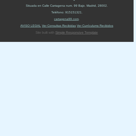
Situada en
Calle Cartagena num. 99 Bajo
.
Madrid
,
28002
.
Teléfono:
915151321
.
cartagena99.com
.
AVISO LEGAL
Ver Consultas Recibidas
Ver Currículums Recibidos
Site built with
Simple Responsive Template