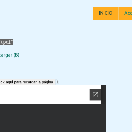
INICIO
Acc
).pdf"
argar (B)
):
ck aqui para recargar la página