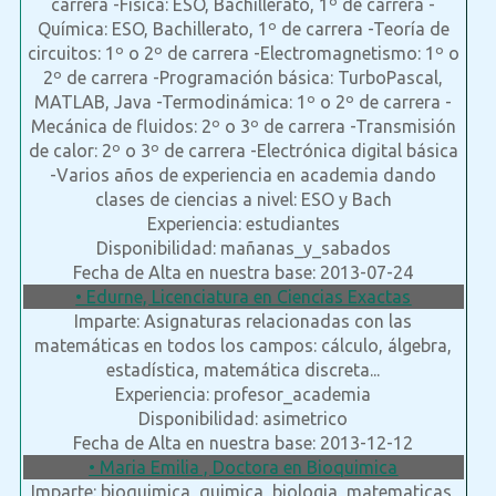
carrera -Física: ESO, Bachillerato, 1º de carrera -
Química: ESO, Bachillerato, 1º de carrera -Teoría de
circuitos: 1º o 2º de carrera -Electromagnetismo: 1º o
2º de carrera -Programación básica: TurboPascal,
MATLAB, Java -Termodinámica: 1º o 2º de carrera -
Mecánica de fluidos: 2º o 3º de carrera -Transmisión
de calor: 2º o 3º de carrera -Electrónica digital básica
-Varios años de experiencia en academia dando
clases de ciencias a nivel: ESO y Bach
Experiencia: estudiantes
Disponibilidad: mañanas_y_sabados
Fecha de Alta en nuestra base: 2013-07-24
• Edurne, Licenciatura en Ciencias Exactas
Imparte: Asignaturas relacionadas con las
matemáticas en todos los campos: cálculo, álgebra,
estadística, matemática discreta...
Experiencia: profesor_academia
Disponibilidad: asimetrico
Fecha de Alta en nuestra base: 2013-12-12
• Maria Emilia , Doctora en Bioquimica
Imparte: bioquimica, quimica, biologia, matematicas,