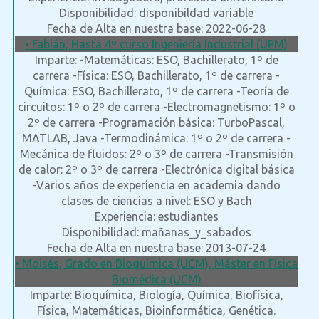
Disponibilidad: disponibildad variable
Fecha de Alta en nuestra base: 2022-06-28
• Fabián, Hasta 4º curso Ingeniería Industrial (UPM)
Imparte: -Matemáticas: ESO, Bachillerato, 1º de
carrera -Física: ESO, Bachillerato, 1º de carrera -
Química: ESO, Bachillerato, 1º de carrera -Teoría de
circuitos: 1º o 2º de carrera -Electromagnetismo: 1º o
2º de carrera -Programación básica: TurboPascal,
MATLAB, Java -Termodinámica: 1º o 2º de carrera -
Mecánica de fluidos: 2º o 3º de carrera -Transmisión
de calor: 2º o 3º de carrera -Electrónica digital básica
-Varios años de experiencia en academia dando
clases de ciencias a nivel: ESO y Bach
Experiencia: estudiantes
Disponibilidad: mañanas_y_sabados
Fecha de Alta en nuestra base: 2013-07-24
• Moisés, Grado en Bioquímica (UCM), Máster en Física
Biomédica (UCM)
Imparte: Bioquímica, Biología, Química, Biofísica,
Física, Matemáticas, Bioinformática, Genética.