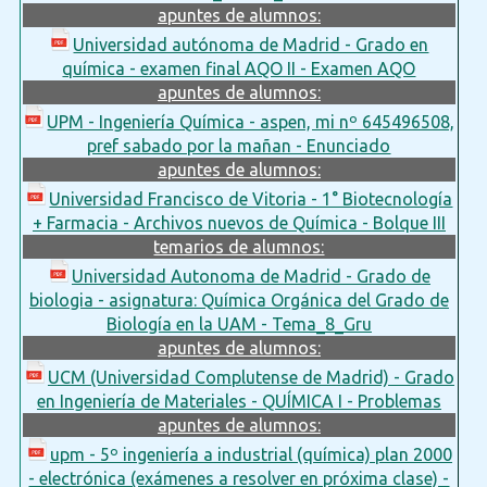
apuntes de alumnos:
Universidad autónoma de Madrid - Grado en
química - examen final AQO II - Examen AQO
apuntes de alumnos:
UPM - Ingeniería Química - aspen, mi nº 645496508,
pref sabado por la mañan - Enunciado
apuntes de alumnos:
Universidad Francisco de Vitoria - 1° Biotecnología
+ Farmacia - Archivos nuevos de Química - Bolque III
temarios de alumnos:
Universidad Autonoma de Madrid - Grado de
biologia - asignatura: Química Orgánica del Grado de
Biología en la UAM - Tema_8_Gru
apuntes de alumnos:
UCM (Universidad Complutense de Madrid) - Grado
en Ingeniería de Materiales - QUÍMICA I - Problemas
apuntes de alumnos:
upm - 5º ingeniería a industrial (química) plan 2000
- electrónica (exámenes a resolver en próxima clase) -