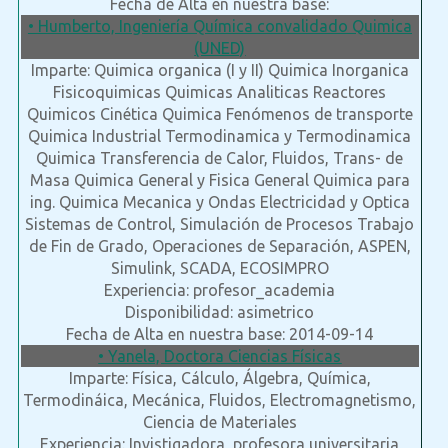
Fecha de Alta en nuestra base:
• Humberto, Ingeniería Química convalidado Quimica
(UNED)
Imparte: Quimica organica (I y II) Quimica Inorganica
Fisicoquimicas Quimicas Analiticas Reactores
Quimicos Cinética Quimica Fenómenos de transporte
Quimica Industrial Termodinamica y Termodinamica
Quimica Transferencia de Calor, Fluidos, Trans- de
Masa Quimica General y Fisica General Quimica para
ing. Quimica Mecanica y Ondas Electricidad y Optica
Sistemas de Control, Simulación de Procesos Trabajo
de Fin de Grado, Operaciones de Separación, ASPEN,
Simulink, SCADA, ECOSIMPRO
Experiencia: profesor_academia
Disponibilidad: asimetrico
Fecha de Alta en nuestra base: 2014-09-14
• Yanela, Doctora Ciencias Físicas
Imparte: Física, Cálculo, Álgebra, Química,
Termodináica, Mecánica, Fluidos, Electromagnetismo,
Ciencia de Materiales
Experiencia: Invistigadora, profesora universitaria