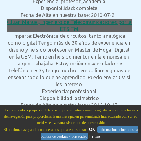
Experiencia: profesor_academia
Disponibilidad: completa
Fecha de Alta en nuestra base: 2010-07-21
• Juan Manuel, Ingeniero de Telecomunicaciones por la
ETSITM
Imparte: Electrónica de circuitos, tanto analógica
como digital Tengo más de 30 años de experiencia en
diseño y he sido profesor en Master de Hogar Digital
en la UEM. También he sido mentor en la empresa en
la que trabajaba. Estoy recién desvinculado de
Telefónica I+D y tengo mucho tiempo libre y ganas de
enseñar todo lo que he aprendido. Puedo enviar CV si
les intereso.
Experiencia: profesional
Disponibilidad: asimetrico
Fecha de Alta en nuestra base: 2016-10-17
Usamos cookies propias y de terceros que entre otras cosas recoge datos sobre sus hábitos
• Marco Antonio, Ingeniero Técnico Industrial en
de navegación para proporcionarle una navegación personalizada interactuando con su red
Electrónica
social y realizar análisis de uso de nuestro sitio.
Imparte: Física, Matemáticas, Electrónica de cualquier
OK
Si continúa navegando consideramos que acepta su uso.
Información sobre nuestra
tipo( circuitos, digital, analógica, microprocesadores...
política de cookies y privacidad
|
Y más
9) Progrmación C,Informática... A nivél universitario