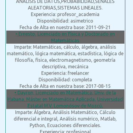
ANALISIS DE DATOS,PROBABILIDAD,SEÑALES
ALEATORIAS,SISTEMAS LINEALES.
Experiencia: profesor_academia
Disponibilidad: asimetrico
Fecha de Alta en nuestra base: 2011-09-21
• Ernesto, Licenciado en Física y Doctorado en
Matemáticas
Imparte: Matemáticas, cálculo, álgebra, análisis
matemático, lógica matemática, estadística, lógica de
filosofía, física, electromagnetismo, geometría
descriptiva, mecánica
Experiencia: freelancer
Disponibilidad: completa
Fecha de Alta en nuestra base: 2017-08-15
• Dayron, Licenciado en Matemática, Univ. de la
Habana. Máster en Matemática Aplicada, Universidad
Estatal M.V. Lomonósov de Moscú.
Imparte: Álgebra, Análisis Matemático, Cálculo
diferencial e integral, Análisis numérico, Matlab,
Python, Ecuaciones diferenciales.
Experiencia: profesional