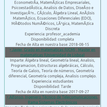
EconometrÃ­a, MatemÃ¡ticas Empresariales,
PsicoestadÃ­stica, Analisis de Datos, DiseÃ±o e
InvestigacÃ³n... CÃ¡lculo, Ãlgebra Lineal, AnÃ¡lisis
MatemÃ¡tico, Ecuaciones Diferenciales (EDO),
MÃ©todos NumÃ©ricos, LÃ³gica, MatemÃ¡tica
Discreta
Experiencia: profesor_academia
Disponibilidad: completa
Fecha de Alta en nuestra base: 2018-08-15
• Javier, Grado en matematicas (UCM) , Master en
matematicas (Universidad de Lisboa)
Imparte: Álgebra lineal, Geometría lineal, Analisis,
Programacion, Estructuras algebráicas, Cálculo,
Teoría de Galois, Teoría de números, Geometría
diferencial, Geometría compleja, Analisis complejo.
Experiencia: estudiantes
Disponibilidad: Tarde
Fecha de Alta en nuestra base: 2017-09-27
• Alfonso, Ingeniero Técnico de Telecomunicaciones,
Rama Sistemas Electrónicos