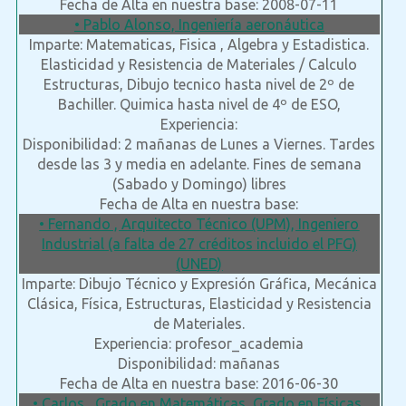
Fecha de Alta en nuestra base: 2008-07-11
• Pablo Alonso, Ingeniería aeronáutica
Imparte: Matematicas, Fisica , Algebra y Estadistica.
Elasticidad y Resistencia de Materiales / Calculo
Estructuras, Dibujo tecnico hasta nivel de 2º de
Bachiller. Quimica hasta nivel de 4º de ESO,
Experiencia:
Disponibilidad: 2 mañanas de Lunes a Viernes. Tardes
desde las 3 y media en adelante. Fines de semana
(Sabado y Domingo) libres
Fecha de Alta en nuestra base:
• Fernando , Arquitecto Técnico (UPM), Ingeniero
Industrial (a falta de 27 créditos incluido el PFG)
(UNED)
Imparte: Dibujo Técnico y Expresión Gráfica, Mecánica
Clásica, Física, Estructuras, Elasticidad y Resistencia
de Materiales.
Experiencia: profesor_academia
Disponibilidad: mañanas
Fecha de Alta en nuestra base: 2016-06-30
• Carlos , Grado en Matemáticas, Grado en Físicas,