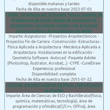
disponible mañanas y tardes
Fecha de Alta en nuestra base: 2023-07-03
• Pablo , Arquitecto por la Escuela Técnica Superior de
Arqutiectura de Sevilla. Máster en Innovación en
Arquitectura: Tecnología y Diseño, por la Escuela
Técnica Superior de Arqutiectura de Sevilla
Imparte: Asignaturas: -Proyectos Arquitectónicos -
Proyectos Fin de Carrera -Construcción -Estructuras -
Física Aplicada a Arquitectura -Mecánica Aplicada a
Arquitectura -Instalaciones en la edificación -
Geometría Software -Autocad -Paquete Adobe
(Photoshop, Ilustrator, Acrobat,...) -CYPE -CorelDraw
Experiencia: profesional
Disponibilidad: completa
Fecha de Alta en nuestra base: 2015-01-22
• Enrique, Ingeniero Superior de Minas. Intensificación
en Energía
Imparte: Área de Ciencias de ESO y Bachillerato(física,
química, matemáticas, tecnología), área de
programación y ofimática(C/C++, Office), área