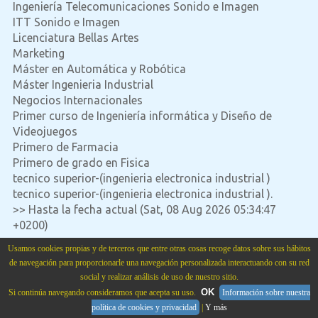
Ingeniería Telecomunicaciones Sonido e Imagen
ITT Sonido e Imagen
Licenciatura Bellas Artes
Marketing
Máster en Automática y Robótica
Máster Ingenieria Industrial
Negocios Internacionales
Primer curso de Ingeniería informática y Diseño de
Videojuegos
Primero de Farmacia
Primero de grado en Fisica
tecnico superior-(ingenieria electronica industrial )
tecnico superior-(ingenieria electronica industrial ).
>> Hasta la fecha actual (Sat, 08 Aug 2026 05:34:47
+0200)
Usamos cookies propias y de terceros que entre otras cosas recoge datos sobre sus hábitos
de navegación para proporcionarle una navegación personalizada interactuando con su red
social y realizar análisis de uso de nuestro sitio.
Academia Cartagena99
situada en
Calle Cartagena num. 99 Bajo
.
Madrid
,
28002
,
Madrid
,
OK
Si continúa navegando consideramos que acepta su uso.
Información sobre nuestra
Spain
,
Teléfono:
915151321
.
cartagena99.com
.
política de cookies y privacidad
|
Y más
AVISO LEGAL
Ver Consultas Recibidas
Ver Currículums Recibidos