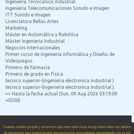
Ingeniería Técnicanico industrial
Ingeniería Telecomunicaciones Sonido e Imagen
ITT Sonido e Imagen
Licenciatura Bellas Artes
Marketing
Máster en Automática y Robótica
Máster Ingenieria Industrial
Negocios Internacionales
Primer curso de Ingeniería informática y Diseño de
Videojuegos
Primero de Farmacia
Primero de grado en Fisica
tecnico superior-(ingenieria electronica industrial )
tecnico superior-(ingenieria electronica industrial ).
>> Hasta la fecha actual (Sun, 09 Aug 2026 03:19:09
+0200)
Academia Cartagena99
situada en
Calle Cartagena num. 99 Bajo
.
Madrid
,
28002
,
Madrid
,
Usamos cookies propias y de terceros que entre otras cosas recoge datos sobre sus hábitos
Spain
,
Teléfono:
915151321
.
cartagena99.com
.
de navegación para proporcionarle una navegación personalizada interactuando con su red