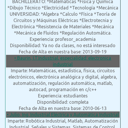
BACHILLERATO: *Matemáticas *Física y Química
*Dibujo Técnico *Electricidad *Tecnología *Mecánica
UNIVERSIDAD: *Algebra *Calculo *Física *Teoría de
Circuitos y Máquinas Eléctricas *Electrotecnia y
Electrónica *Resistencia de Materiales *Mecánica
*Mecánica de Fluidos *Regulación Automática.
Experiencia: profesor_academia
Disponibilidad: Ya no da clases, no está interesado
Fecha de Alta en nuestra base: 2013-09-19
• Baurin, I.T.Industrial, especialidad: electronica
industrial
Imparte: Matemáticas, estadística, física, circuitos
electrónicos, electrónica analógica y digital, algebra,
automatización, regulación automática, matlab,
autocad, programación en c/c++
Experiencia: estudiantes
Disponibilidad: completa
Fecha de Alta en nuestra base: 2010-06-13
• Julio, Ing. Industrial Eléctrica y Automática Industrial
Imparte: Robótica Industrial, Matlab, Automatización
Industrial, Señales y Sistemas, Sistemas de Control,