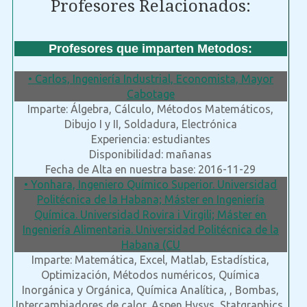
Profesores Relacionados:
Profesores que imparten Metodos:
• Carlos, Ingeniería Industrial, Economista, Mayor
Cabotage
Imparte: Álgebra, Cálculo, Métodos Matemáticos,
Dibujo I y II, Soldadura, Electrónica
Experiencia: estudiantes
Disponibilidad: mañanas
Fecha de Alta en nuestra base: 2016-11-29
• Yonhara, Ingeniero Químico Superior. Universidad
Politécnica de la Habana; Máster en Ingeniería
Química. Universidad Rovira i Virgili; Máster en
Ingeniería Alimentaria. Universidad Politécnica de la
Habana (CU
Imparte: Matemática, Excel, Matlab, Estadística,
Optimización, Métodos numéricos, Química
Inorgánica y Orgánica, Química Analítica, , Bombas,
Intercambiadores de calor, Aspen Hysys, Statgraphics,