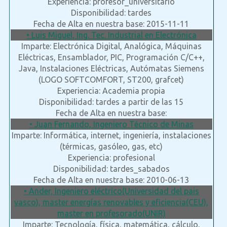
Experiencia: profesor_universitario
Disponibilidad: tardes
Fecha de Alta en nuestra base: 2015-11-11
• Luis Miguel, Ing. Tec. Industrial en Electrónica
Imparte: Electrónica Digital, Analógica, Máquinas
Eléctricas, Ensamblador, PIC, Programación C/C++,
Java, Instalaciones Eléctricas, Autómatas Siemens
(LOGO SOFTCOMFORT, ST200, grafcet)
Experiencia: Academia propia
Disponibilidad: tardes a partir de las 15
Fecha de Alta en nuestra base:
• Juan Fernando, Ingeniero Técnico de Minas
Imparte: Informática, internet, ingeniería, instalaciones
(térmicas, gasóleo, gas, etc)
Experiencia: profesional
Disponibilidad: tardes_sabados
Fecha de Alta en nuestra base: 2010-06-13
• Ander, Ingeniero eléctrico(Universidad del pais
vasco), master energías renovables y eficiencia(CEU),
master en profesorado(UNIR)
Imparte: Tecnología, física, matemática, cálculo,