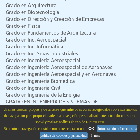
Grado en Arquitectura
Grado en Biotecnología
Grado en Dirección y Creación de Empresas
Grado en Física
Grado en Fundamentos de Arquitectura
Grado en Ing. Aeroespacial
Grado en Ing. Informática
Grado en Ing. Smas. Industriales
Grado en Ingeniería Aeroespacial
Grado en Ingeniería Aeroespacial de Aeronaves
Grado en Ingeniería Aeroespacial y en Aeronaves
Grado en Ingeniería Biomédica
Grado en Ingeniería Civil
Grado en Ingeniería de la Energía
GRADO EN INGENIERÍA DE SISTEMAS DE
TELECOMUNICACIÓN
Usamos cookies propias y de terceros que entre otras cosas recoge datos sobre sus hábitos
Grado en Ingeniería Electrónica
de navegación para proporcionarle una navegación personalizada interactuando con su red
Grado en Ingeniería en Electrónica Industrial y
social y realizar análisis de uso de nuestro sitio.
Automática
OK
Si continúa navegando consideramos que acepta su uso.
Información sobre nuestra
Grado en Ingeniería en Organización Industrial
política de cookies y privacidad
|
Y más