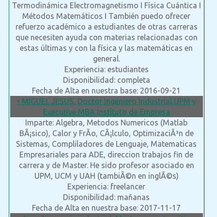
Termodinámica Electromagnetismo I Física Cuántica I
Métodos Matemáticos I También puedo ofrecer
refuerzo académico a estudiantes de otras carreras
que necesiten ayuda con materias relacionadas con
estas últimas y con la física y las matemáticas en
general.
Experiencia: estudiantes
Disponibilidad: completa
Fecha de Alta en nuestra base: 2016-09-21
• MIGUEL JESUS, Doctor Ingeniero Industrial UPM y
Executive MBA Instituto de Empresa
Imparte: Algebra, Metodos Numericos (Matlab
BÃ¡sico), Calor y FrÃ­o, CÃ¡lculo, OptimizaciÃ³n de
Sistemas, Compliladores de Lenguaje, Matematicas
Empresariales para ADE, direccion trabajos fin de
carrera y de Master. He sido profesor asociado en
UPM, UCM y UAH (tambiÃ©n en inglÃ©s)
Experiencia: freelancer
Disponibilidad: mañanas
Fecha de Alta en nuestra base: 2017-11-17