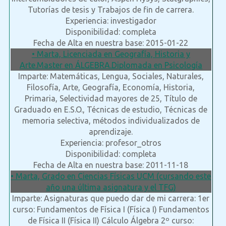
Tutorías de tesis y Trabajos de fin de carrera.
Experiencia: investigador
Disponibilidad: completa
Fecha de Alta en nuestra base: 2015-01-22
• Marta, Licenciada en Geografía, Historia y
Arte.Master en ÁLGEBRA.Diplomada en Psicología
Imparte: Matemáticas, Lengua, Sociales, Naturales,
Filosofía, Arte, Geografía, Economía, Historia,
Primaria, Selectividad mayores de 25, Título de
Graduado en E.S.O., Técnicas de estudio, Técnicas de
memoria selectiva, métodos individualizados de
aprendizaje.
Experiencia: profesor_otros
Disponibilidad: completa
Fecha de Alta en nuestra base: 2011-11-18
• Marta, Grado en Ciencias Físicas UCM (cursando este
año una última asignatura y el TFG)
Imparte: Asignaturas que puedo dar de mi carrera: 1er
curso: Fundamentos de Física I (Física I) Fundamentos
de Física II (Física II) Cálculo Álgebra 2º curso: