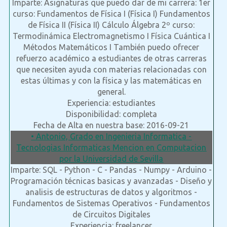
Imparte: Asignaturas que puedo dar de mi carrera: 1er
curso: Fundamentos de Física I (Física I) Fundamentos
de Física II (Física II) Cálculo Álgebra 2º curso:
Termodinámica Electromagnetismo I Física Cuántica I
Métodos Matemáticos I También puedo ofrecer
refuerzo académico a estudiantes de otras carreras
que necesiten ayuda con materias relacionadas con
estas últimas y con la física y las matemáticas en
general.
Experiencia: estudiantes
Disponibilidad: completa
Fecha de Alta en nuestra base: 2016-09-21
• Antonio, Grado en Ingenieria Informatica -
Tecnologias Informaticas Mencion en Computacion
por la Universidad de Sevilla
Imparte: SQL - Python - C - Pandas - Numpy - Arduino -
Programación técnicas basicas y avanzadas - Diseño y
analisis de estructuras de datos y algoritmos -
Fundamentos de Sistemas Operativos - Fundamentos
de Circuitos Digitales
Experiencia: freelancer