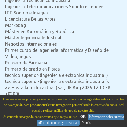
Ingeniería Técnicanico industrial
Ingeniería Telecomunicaciones Sonido e Imagen
ITT Sonido e Imagen
Licenciatura Bellas Artes
Marketing
Máster en Automática y Robótica
Máster Ingenieria Industrial
Negocios Internacionales
Primer curso de Ingeniería informática y Diseño de
Videojuegos
Primero de Farmacia
Primero de grado en Fisica
tecnico superior-(ingenieria electronica industrial )
tecnico superior-(ingenieria electronica industrial ).
>> Hasta la fecha actual (Sat, 08 Aug 2026 12:13:38
+0200)
Usamos cookies propias y de terceros que entre otras cosas recoge datos sobre sus hábitos
de navegación para proporcionarle una navegación personalizada interactuando con su red
social y realizar análisis de uso de nuestro sitio.
OK
Si continúa navegando consideramos que acepta su uso.
Información sobre nuestra
Academia Cartagena99
situada en
Calle Cartagena num. 99 Bajo
.
Madrid
,
28002
,
Madrid
,
política de cookies y privacidad
|
Y más
Spain
,
Teléfono:
915151321
.
cartagena99.com
.