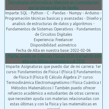
Tecnologias Informaticas Mencion en Computacion
por la Universidad de Sevilla
Imparte: SQL - Python - C - Pandas - Numpy - Arduino -
Programación técnicas basicas y avanzadas - Diseño y
analisis de estructuras de datos y algoritmos -
Fundamentos de Sistemas Operativos - Fundamentos
de Circuitos Digitales
Experiencia: freelancer
Disponibilidad: asimetrico
Fecha de Alta en nuestra base: 2022-02-06
• Marta, Grado en Ciencias Físicas UCM (cursando este
año una última asignatura y el TFG)
Imparte: Asignaturas que puedo dar de mi carrera: 1er
curso: Fundamentos de Física I (Física I) Fundamentos
de Física II (Física II) Cálculo Álgebra 2º curso:
Termodinámica Electromagnetismo I Física Cuántica I
Métodos Matemáticos I También puedo ofrecer
refuerzo académico a estudiantes de otras carreras
que necesiten ayuda con materias relacionadas con
estas últimas y con la física y las matemáticas en