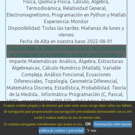
Física, Química-Física, Cálculo, Álgebra,
Termodinámica, Relatividad General,
Electromagnetismo, Programación en Python y Matlab
Experiencia: Monitor
Disponibilidad: Todas las tardes. Mañanas de lunes y
viernes
Fecha de Alta en nuestra base: 2022-08-01
• Alvaro Noel, A falta de 3 asignaturas de Licenciatura
en Matemáticas e Ingeniero Superior en Informática
Imparte: Matemáticas: Análisis, Álgebra, Estructuras
Algebreaicas, Cálculo Numérico (Matlab), Variable
Compleja, Análisis Funcional, Ecuaciones
Diferenciales, Topología, Geometría Diferencial,
Matemática Discreta, Estadística, Probabilidad, Teoría
de la Medida... Informática: Programación (C, Pascal,
VHDL, ensamblador, LISP, SQL, etc) Lógica, Electrónica
Usamos cookies propias y de terceros que entre otras cosas recoge datos sobre sus hábitos
Digital, Teoría de Autómatas, etc
de navegación para proporcionarle una navegación personalizada interactuando con su red
Experiencia: estudiantes
social y realizar análisis de uso de nuestro sitio.
Disponibilidad: completa
OK
Si continúa navegando consideramos que acepta su uso.
Información sobre nuestra
Fecha de Alta en nuestra base: 2012-02-20
política de cookies y privacidad
|
Y más
• Mustapha, Licenciatura en físicas (en marruecos),