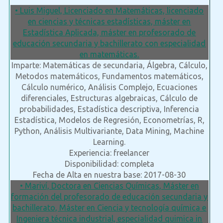
• Luis Miguel, Licenciado en Matemáticas, licenciado
en ciencias y técnicas estadísticas, máster en
Estadística Aplicada, máster en profesorado de
educación secundaria y bachillerato con especialidad
en matemáticas.
Imparte: Matemáticas de secundaria, Álgebra, Cálculo,
Metodos matemáticos, Fundamentos matemáticos,
Cálculo numérico, Análisis Complejo, Ecuaciones
diferenciales, Estructuras algebraicas, Cálculo de
probabilidades, Estadística descriptiva, Inferencia
Estadística, Modelos de Regresión, Econometrías, R,
Python, Análisis Multivariante, Data Mining, Machine
Learning.
Experiencia: freelancer
Disponibilidad: completa
Fecha de Alta en nuestra base: 2017-08-30
• Mariví, Doctora en Ciencias Químicas, Máster en
formación del profesorado de educación secundaria y
bachillerato, Máster en Ciencia y tecnología química e
Ingeniera técnica industrial, especialidad quimica in