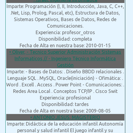
Imparte: Programación (I, II, Introducción, Java, C, C++,
.Net, Lisp, Prolog, Pascal, etc), Estructura de Datos,
Sistemas Operativos, Bases de Datos, Redes de
Comunicaciones.
Experiencia: profesor_otros
Disponibilidad: completa
Fecha de Alta en nuestra base: 2010-01-15
• Oliver, - Tecnico Superior Administración Sistemas
Informaticos // - Ingeniero Técnico Informática
Gestión
Imparte: - Bases de Datos: . Diseño BBDD relacionales .
Lenguaje SQL . MySQL, Oracle(iniciación) - Ofimática: .
Word . Excell . Access . Power Point - Comunicaciones: .
Redes Area Local . Conceptos TCP/IP . Cisco Swit
Experiencia: profesional
Disponibilidad: tardes
Fecha de Alta en nuestra base: 2009-08-05
• ANTONIO JESUS, MAGISTERIO
Imparte: Didáctica de la educación infantil Autonomía
personal y salud infantil El juego infantil y su