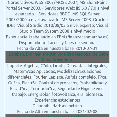
Corporativos: WSS 2007/MOSS 2007, MS SharePoint
Portal Server 2003. - Servidores Web: IIS 6.0 / 7.0 a nivel
avanzado. - Servidores BBDD: MS SQL Server
2005/2000 a nivel avanzado, MS Server 2008, Oracle. -
IDEs: Visual Studio 2010/08/05 a nivel experto; Visual
Studio Team System 2008 a nivel medio
Experiencia: trabajando en FEM (finanzasenmarcha.es)
Disponibilidad: tardes y fines de semana
Fecha de Alta en nuestra base: 2010-07-31
• Esteban, Biongeniero (Universidad Nacional de Entre
Rios, Argentina).
Imparte: Algebra, C?ulo, Limite, Derivadas, Integrales,
Matem?cas Aplicadas, Modelizaci?Ecuaciones
diferenciales, Fourier, Laplace, An?sis complejo, F?ca,
Qu?ca, Electr?a, Control de procesos, Probabilidad y
Estad?ica, Termodin?ca, Seguridad e Higiene en el
trabajo. Energ?solar, fotovoltaica, e?a, biomasa.
Experiencia: estudiantes
Disponibilidad: asimetrico
Fecha de Alta en nuestra base: 2021-02-08