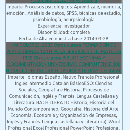
• Carmelo, Doctor en Psicología
Imparte: Procesos psicológicos: Aprendizaje, memoria,
emoción.. Análisis de datos, SPSS, técnicas de estudio,
psicobiología, neurpsicología
Experiencia: investigador
Disponibilidad: completa
Fecha de Alta en nuestra base: 2014-03-28
• M DOLORES, 2003 Otros cursos FORMACION DE
PLATAFORMAS 100 H POSA SERVICIOS TELEMATICOS
1992 Otros cursos BIBLIOTECONIMIA Y
DOCUMENTACIÓN UNIVERSIDAD COMPLUTENSE 300
H 1987 LICENCIATURA FILOSOFÍA Y LETRAS-GEOGRAF
Imparte: Idiomas Español Nativo Francés Profesional
Inglés Intermedio Catalán BásicoESO: Ciencias
Sociales, Geografía e Historia, Procesos de
Comunicación, Inglés y Francés. Lengua Castellana y
Literatura. BACHILLERATO Historia, Historia del
Mundo Contemporáneo, Geografía, Historia del Arte,
Economía, Economía y Organización de Empresas,
Inglés y Francés. Lengua castellana y Literatura). Word
Profesional Excel Profesional PowerPoint Profesional