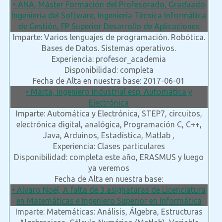
• ANA, Máster Formación del Profesorado, Graduado
Ingeniería del Software, Ingeniería Técnica Informática
de Gestión, FP Superior Desarrollo de Aplicaciones
Imparte: Varios lenguajes de programación. Robótica.
Bases de Datos. Sistemas operativos.
Experiencia: profesor_academia
Disponibilidad: completa
Fecha de Alta en nuestra base: 2017-06-01
• Marta, Ingeniero Industrial esp. Automática y
Electrónica
Imparte: Automática y Electrónica, STEP7, circuitos,
electrónica digital, analógica, Programación C, C++,
Java, Arduinos, Estadística, Matlab ,
Experiencia: Clases particulares
Disponibilidad: completa este año, ERASMUS y luego
ya veremos
Fecha de Alta en nuestra base:
• Alvaro Noel, A falta de 3 asignaturas de Licenciatura
en Matemáticas e Ingeniero Superior en Informática
Imparte: Matemáticas: Análisis, Álgebra, Estructuras