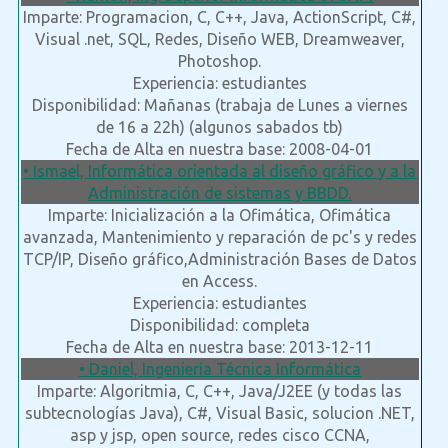
Imparte: Programacion, C, C++, Java, ActionScript, C#,
Visual .net, SQL, Redes, Diseño WEB, Dreamweaver,
Photoshop.
Experiencia: estudiantes
Disponibilidad: Mañanas (trabaja de Lunes a viernes
de 16 a 22h) (algunos sabados tb)
Fecha de Alta en nuestra base: 2008-04-01
• Ismael, Informática orientada al diseño gráfico y a la
Administración de sistemas y BBDD.
Imparte: Inicialización a la Ofimática, Ofimática
avanzada, Mantenimiento y reparación de pc's y redes
TCP/IP, Diseño gráfico,Administración Bases de Datos
en Access.
Experiencia: estudiantes
Disponibilidad: completa
Fecha de Alta en nuestra base: 2013-12-11
• Daniel, Ingeniería Técnica Informática
Imparte: Algoritmia, C, C++, Java/J2EE (y todas las
subtecnologías Java), C#, Visual Basic, solucion .NET,
asp y jsp, open source, redes cisco CCNA,