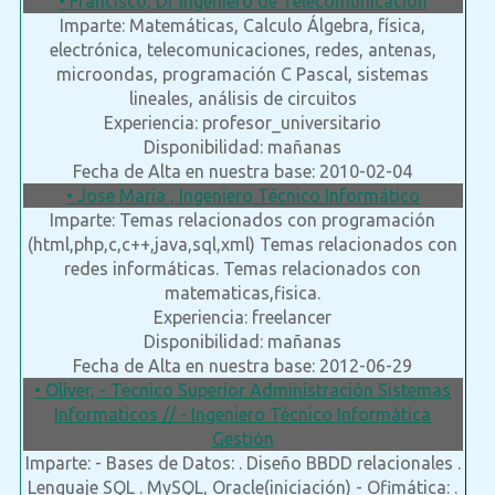
• Francisco, Dr Ingeniero de Telecomunicacion
Imparte: Matemáticas, Calculo Álgebra, física,
electrónica, telecomunicaciones, redes, antenas,
microondas, programación C Pascal, sistemas
lineales, análisis de circuitos
Experiencia: profesor_universitario
Disponibilidad: mañanas
Fecha de Alta en nuestra base: 2010-02-04
• Jose Maria , Ingeniero Técnico Informático
Imparte: Temas relacionados con programación
(html,php,c,c++,java,sql,xml) Temas relacionados con
redes informáticas. Temas relacionados con
matematicas,fisica.
Experiencia: freelancer
Disponibilidad: mañanas
Fecha de Alta en nuestra base: 2012-06-29
• Oliver, - Tecnico Superior Administración Sistemas
Informaticos // - Ingeniero Técnico Informática
Gestión
Imparte: - Bases de Datos: . Diseño BBDD relacionales .
Lenguaje SQL . MySQL, Oracle(iniciación) - Ofimática: .