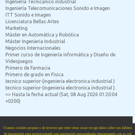
Ingeniería Técnicanico industrial
Ingeniería Telecomunicaciones Sonido e Imagen
ITT Sonido e Imagen
Licenciatura Bellas Artes
Marketing
Máster en Automática y Robótica
Máster Ingenieria Industrial
Negocios Internacionales
Primer curso de Ingeniería informática y Diseño de
Videojuegos
Primero de Farmacia
Primero de grado en Fisica
tecnico superior-(ingenieria electronica industrial )
tecnico superior-(ingenieria electronica industrial ).
>> Hasta la fecha actual (Sat, 08 Aug 2026 01:20:04
+0200)
Academia Cartagena99
situada en
Calle Cartagena num. 99 Bajo
.
Madrid
,
28002
,
Madrid
,
Usamos cookies propias y de terceros que entre otras cosas recoge datos sobre sus hábitos
Spain
,
Teléfono:
915151321
.
cartagena99.com
.
de navegación para proporcionarle una navegación personalizada interactuando con su red