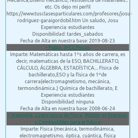
Mecánica,diseño mecánico, resistencia de materiales...
etc. Os dejo mi perfil
https://www.tusclasesparticulares.com/profesores/josu-
rodriguez-garaigordobil.htm Un saludo, Josu
Experiencia: estudiantes
Disponibilidad: tardes_sabados
Fecha de Alta en nuestra base: 2019-08-23
• Pablo, 4ºCC.Físcas
Imparte: Matemáticas hasta 1ºs años de carrera, es
decir, matematicas de la ESO, BACHILLERATO,
CÁLCULO, ÁLGEBRA, ESTADÍSTICA.... Física de
bachillerato,ESO y la física de 1ºde
carrera(electromagnetismo, mecánica,
termondinámica..) Química de bachillerato, E
Experiencia: estudiantes
Disponibilidad: ninguna
Fecha de Alta en nuestra base: 2008-06-24
• Maximilià, Licenciatura de física, Máster en Energías
y Combustibles para el futuro
Imparte: Física (mecánica, termodinámica,
electromagnetismo, óptica, cuántica, física