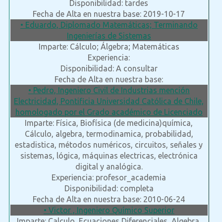
Disponibilidad: tardes
Fecha de Alta en nuestra base: 2019-10-17
• Eduardo, Diplomado Matemáticas; Terminando
Ingenierías de Sistemas
Imparte: Cálculo; Álgebra; Matemáticas
Experiencia:
Disponibilidad: A consultar
Fecha de Alta en nuestra base:
• Pedro, Ingeniero Civil de Industrias mención
Electricidad, Pontificia Universidad Católica de Chile,
homologado por el Grado académico de Licenciado
Imparte: Física, Biofísica (de medicina)química,
Cálculo, algebra, termodinamica, probabilidad,
estadistica, métodos numéricos, circuitos, señales y
sistemas, lógica, máquinas electricas, electrónica
digital y analógica.
Experiencia: profesor_academia
Disponibilidad: completa
Fecha de Alta en nuestra base: 2010-06-24
• Victor , Ingeniero Químico Superior
Imparte: Calculo, Ecuaciones Diferenciales, Algebra,