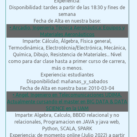
Experiencia:
Disponibilidad: tardes a partir de las 18:30 y fines de
semana
Fecha de Alta en nuestra base:
• Arcadio, Ingeniería Técnica Aeronáutica: Equipos y
Materiales Aeronáuticos
Imparte: Cálculo, Álgebra, Física general,
Termodinámica, Electrotécnia/Electrónica, Mecánica,
Química, Dibujo, Resistencia de Materiales... Nivel
como para dar clase hasta a primer curso de carrera,
más o menos.
Experiencia: estudiantes
Disponibilidad: mañanas_y_sabados
Fecha de Alta en nuestra base: 2010-03-04
• Angel, Ingeniero en Telecomunicaciones UDIMA,
Actualmente cursando el master en BIG DATA & DATA
SCIENCE en la UAM
Imparte: Algebra, Calculo, BBDD relacional y no
relacionales, Programacion en JAVA y java web,
Python, SCALA, SPARK
Experiencia: de momento online (Julio 2022) a partir