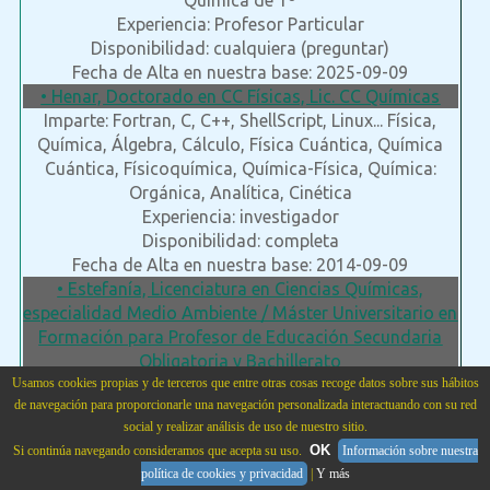
Química de 1º
Experiencia: Profesor Particular
Disponibilidad: cualquiera (preguntar)
Fecha de Alta en nuestra base: 2025-09-09
• Henar, Doctorado en CC Físicas, Lic. CC Químicas
Imparte: Fortran, C, C++, ShellScript, Linux... Física,
Química, Álgebra, Cálculo, Física Cuántica, Química
Cuántica, Físicoquímica, Química-Física, Química:
Orgánica, Analítica, Cinética
Experiencia: investigador
Disponibilidad: completa
Fecha de Alta en nuestra base: 2014-09-09
• Estefanía, Licenciatura en Ciencias Químicas,
especialidad Medio Ambiente / Máster Universitario en
Formación para Profesor de Educación Secundaria
Obligatoria y Bachillerato
Usamos cookies propias y de terceros que entre otras cosas recoge datos sobre sus hábitos
Imparte: Quimica, Fisica, Matemáticas, Robótica,
de navegación para proporcionarle una navegación personalizada interactuando con su red
Educación Secundaria Obligatoria y Bachillerato
social y realizar análisis de uso de nuestro sitio.
Experiencia: profesor_otros
OK
Si continúa navegando consideramos que acepta su uso.
Información sobre nuestra
Disponibilidad: completa
política de cookies y privacidad
|
Y más
Fecha de Alta en nuestra base: 2016-03-31