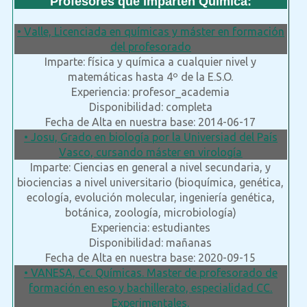
Profesores que imparten Quimica:
• Valle, Licenciada en químicas y máster en formación
del profesorado
Imparte: física y química a cualquier nivel y
matemáticas hasta 4º de la E.S.O.
Experiencia: profesor_academia
Disponibilidad: completa
Fecha de Alta en nuestra base: 2014-06-17
• Josu, Grado en biología por la Universiad del País
Vasco, cursando máster en virología
Imparte: Ciencias en general a nivel secundaria, y
biociencias a nivel universitario (bioquímica, genética,
ecología, evolución molecular, ingeniería genética,
botánica, zoología, microbiología)
Experiencia: estudiantes
Disponibilidad: mañanas
Fecha de Alta en nuestra base: 2020-09-15
• VANESA, Cc. Químicas. Master de profesorado de
formación en eso y bachillerato, especialidad CC.
Experimentales.