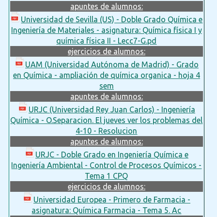
apuntes de alumnos:
Universidad de Sevilla (US) - Doble Grado Química e
Ingeniería de Materiales - asignatura: Química física I y
química física II - Lecc7-G.pd
ejercicios de alumnos:
UAM (Universidad Autónoma de Madrid) - Grado
en Química - ampliación de química organica - hoja 4
sem
apuntes de alumnos:
URJC (Universidad Rey Juan Carlos) - Ingeniería
Química - O.Separacion. El jueves ver los problemas del
4-10 - Resolucion
apuntes de alumnos:
URJC - Doble Grado en Ingeniería Química e
Ingeniería Ambiental - Control de Procesos Químicos -
Tema 1 CPQ
ejercicios de alumnos:
Universidad Europea - Primero de Farmacia -
asignatura: Química Farmacia - Tema 5. Ac