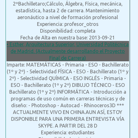
2ºBachilletaro;Cálculo, Álgebra, Física, mecánica,
estadística, hasta 2 de carrera. Mantenimiento
aeronáutico a nivel de formación profesional
Experiencia: profesor_otros
Disponibilidad: completa
Fecha de Alta en nuestra base: 2013-09-21
• Esther, Arquitectura Superior, Universidad Politécnica
de Madrid. (Actualmente desarrollando el Proyecto
Final de Carrera)
Imparte: MATEMÁTICAS - Primaria - ESO - Bachillerato
(1º y 2º) - Selectividad FÍSICA - ESO - Bachillerato (1º y
2º) - Selectividad QUÍMICA - ESO INGLÉS - Primaria -
ESO - Bachillerato (1º y 2º) DIBUJO TÉCNICO - ESO
Bachillerato (1º y 2º) INFORMÁTICA - Introducción a
programas de uso común en carreras técnicas y de
diseño: - Photoshop - Autocad - Rhinoceros3D ***
ACTUALMENTE VIVO EN CHINA.AUN ASÍ, ESTOY
DISPONIBLE PARA UNA PRIMERA ENTREVISTA VÍA
SKYPE. A PARTIR DEL 28 D
Experiencia: estudiantes