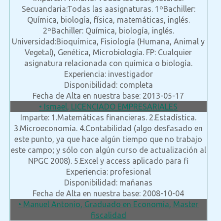
Secuandaria:Todas las aasignaturas. 1ºBachiller:
Química, biología, física, matemáticas, inglés.
2ºBachiller: Química, biología, inglés.
Universidad:Bioquímica, Fisiología (Humana, Animal y
Vegetal), Genética, Microbiología. FP: Cualquier
asignatura relacionada con química o biología.
Experiencia: investigador
Disponibilidad: completa
Fecha de Alta en nuestra base: 2013-05-17
• Ismael, LICENCIADO EMPRESARIALES
Imparte: 1.Matemáticas financieras. 2.Estadística.
3.Microeconomía. 4.Contabilidad (algo desfasado en
este punto, ya que hace algún tiempo que no trabajo
este campo; y sólo con algún curso de actualización al
NPGC 2008). 5.Excel y access aplicado para fi
Experiencia: profesional
Disponibilidad: mañanas
Fecha de Alta en nuestra base: 2008-10-04
• Manuel Antonio, Graduado en Economía, Master
fiscalidad