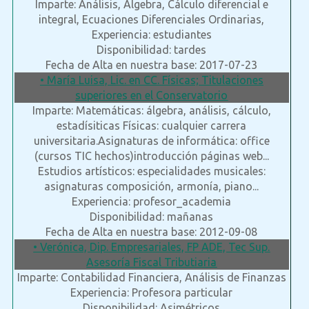
Imparte: Análisis, Álgebra, Cálculo diferencial e
integral, Ecuaciones Diferenciales Ordinarias,
Experiencia: estudiantes
Disponibilidad: tardes
Fecha de Alta en nuestra base: 2017-07-23
• María Luisa, Lic. en CC. Físicas; Titulaciones
superiores en el Conservatorio
Imparte: Matemáticas: álgebra, análisis, cálculo,
estadísiticas Físicas: cualquier carrera
universitaria.Asignaturas de informática: office
(cursos TIC hechos)introducción páginas web...
Estudios artísticos: especialidades musicales:
asignaturas composición, armonía, piano...
Experiencia: profesor_academia
Disponibilidad: mañanas
Fecha de Alta en nuestra base: 2012-09-08
• Verónica, Dip. Empresariales, FP ADE, Tec Sup.
Asesoría Fiscal Tributiaria
Imparte: Contabilidad Financiera, Análisis de Finanzas
Experiencia: Profesora particular
Disponibilidad: Asimétricos