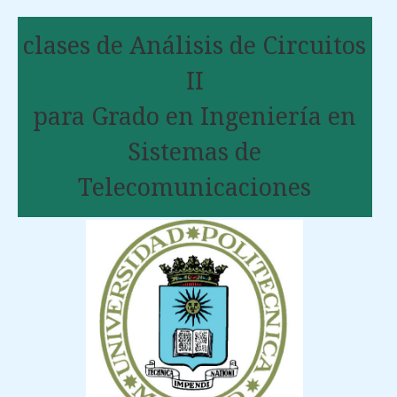
clases de Análisis de Circuitos
II
para Grado en Ingeniería en
Sistemas de
Telecomunicaciones