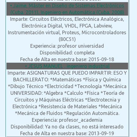
• Jaime, Máster en Diseño de Sistemas Electrónicos
(Cuba, 2011), Ingeniero en Automática (Cuba, 2008)
Imparte: Circuitos Eléctricos, Electrónica Analógica,
Electrónica Digital, VHDL, FPGA, Labview,
Instrumentación virtual, Proteus, Microcontroladores
(80C51)
Experiencia: profesor universidad
Disponibilidad: completa
Fecha de Alta en nuestra base: 2015-09-18
• JESUS MANUEL , ingeniero industrial
Imparte: ASIGNATURAS QUE PUEDO IMPARTIR: ESO Y
BACHILLERATO: *Matemáticas *Física y Química
*Dibujo Técnico *Electricidad *Tecnología *Mecánica
UNIVERSIDAD: *Algebra *Calculo *Física *Teoría de
Circuitos y Máquinas Eléctricas *Electrotecnia y
Electrónica *Resistencia de Materiales *Mecánica
*Mecánica de Fluidos *Regulación Automática.
Experiencia: profesor_academia
Disponibilidad: Ya no da clases, no está interesado
Fecha de Alta en nuestra base: 2013-09-19