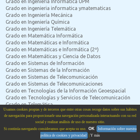
Grado en Ingeniería Informática UPM
Grado en ingenieria informatica ymatematicas
Grado en Ingeniería Mecánica
Grado en Ingeniería Química
Grado en Ingeniería Telemática
Grado en Matemática Informática
Grado en Matemáticas e Informática
Grado en Matemáticas e Informática (2º)
Grado en Matemáticas y Ciencia de Datos
Grado en Sistemas de Información
Grado en Sistemas de la Información
Grado en Sistemas de Telecomunicación
Grado en Sistemas de Telecomunicaciones
Grado en Tecnologías de la Información Geoespacial
Grado en Tecnologías y Servicios de Telecomunicación
Grado en Telemática
Usamos cookies propias y de terceros que entre otras cosas recoge datos sobre sus hábitos
Grado informática y matemáticas
de navegación para proporcionarle una navegación personalizada interactuando con su red
Grado Ing Ingeniería Informática
social y realizar análisis de uso de nuestro sitio.
Grado Ing. Computadores
OK
Si continúa navegando consideramos que acepta su uso.
Información sobre nuestra
Grado Ing. Informática
política de cookies y privacidad
|
Y más
Grado Ing. Mecánica