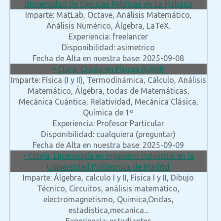
Universidad de Ciencias Médicas de La Habana
Imparte: MatLab, Octave, Análisis Matemático,
Análisis Numérico, Álgebra, LaTeX.
Experiencia: freelancer
Disponibilidad: asimetrico
Fecha de Alta en nuestra base: 2025-09-08
• Clara, Grado en Físicas (UAM)
Imparte: Física (I y II), Termodinámica, Cálculo, Análisis
Matemático, Álgebra, todas de Matemáticas,
Mecánica Cuántica, Relatividad, Mecánica Clásica,
Química de 1º
Experiencia: Profesor Particular
Disponibilidad: cualquiera (preguntar)
Fecha de Alta en nuestra base: 2025-09-09
• Estela, LIicenciada en Ingeniero Industrial en la
Universidad Politécnica de Madrid
Imparte: Álgebra, calculo I y II, Fisica I y II, Dibujo
Técnico, Circuitos, análisis matemático,
electromagnetismo, Quimica,Ondas,
estadistica,mecanica...