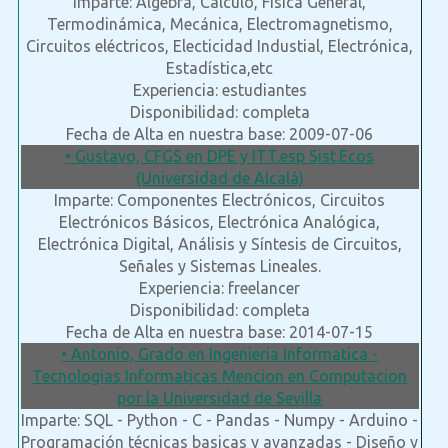
Imparte: Álgebra, Cálculo, Física General,
Termodinámica, Mecánica, Electromagnetismo,
Circuitos eléctricos, Electicidad Industial, Electrónica,
Estadística,etc
Experiencia: estudiantes
Disponibilidad: completa
Fecha de Alta en nuestra base: 2009-07-06
• Gustavo, CFGS en DPE y ITT.esp Sist.Ecos
(Universidad de Alcalá)
Imparte: Componentes Electrónicos, Circuitos
Electrónicos Básicos, Electrónica Analógica,
Electrónica Digital, Análisis y Síntesis de Circuitos,
Señales y Sistemas Lineales.
Experiencia: freelancer
Disponibilidad: completa
Fecha de Alta en nuestra base: 2014-07-15
• Antonio, Grado en Ingenieria Informatica -
Tecnologias Informaticas Mencion en Computacion
por la Universidad de Sevilla
Imparte: SQL - Python - C - Pandas - Numpy - Arduino -
Programación técnicas basicas y avanzadas - Diseño y