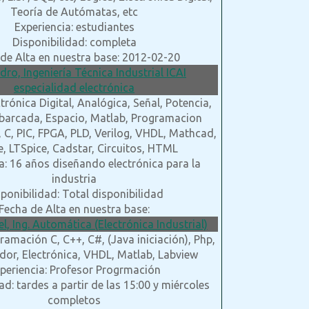
Teoría de Autómatas, etc
Experiencia: estudiantes
Disponibilidad: completa
de Alta en nuestra base: 2012-02-20
ndro, Ingeniería Técnica Industrial ICAI
especialidad electrónica
trónica Digital, Analógica, Señal, Potencia,
barcada, Espacio, Matlab, Programacion
C, PIC, FPGA, PLD, Verilog, VHDL, Mathcad,
e, LTSpice, Cadstar, Circuitos, HTML
a: 16 años diseñando electrónica para la
industria
ponibilidad: Total disponibilidad
Fecha de Alta en nuestra base:
l, Ing. Automática (Electrónica Industrial)
ramación C, C++, C#, (Java iniciación), Php,
or, Electrónica, VHDL, Matlab, Labview
periencia: Profesor Progrmación
ad: tardes a partir de las 15:00 y miércoles
completos