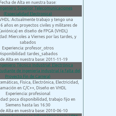
Fecha de Alta en nuestra base:
 Ingeniero Superior Telecomunicaciones
(Especialidad Electronica)
 VHDL: Actualmente trabajo y tengo una
 6 años en proyectos civiles y militares de
(aviónica) en diseño de FPGA (VHDL)
dad: Miercoles a Viernes por las tardes, y
sabados
Experiencia: profesor_otros
Disponibilidad: tardes_sabados
de Alta en nuestra base: 2011-11-19
Ingeniero Técnico Industrial: Electrónica
tudiante de ingeniería industrial (a falta del
Proyecto Fin de Carrera)
emáticas, Física, Electrónica, Electricidad,
amación en C/C++, Diseño en VHDL
Experiencia: profesional
idad: poca disponibilidad, trabajo fijo en
Siemens hasta las 16:30
de Alta en nuestra base: 2010-06-10