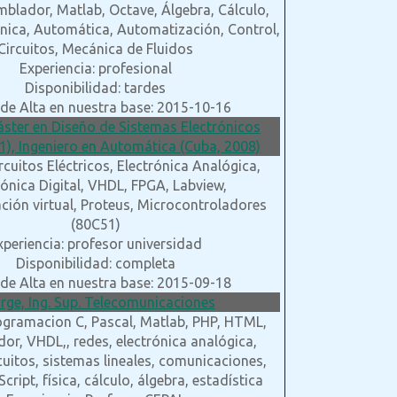
blador, Matlab, Octave, Álgebra, Cálculo,
rónica, Automática, Automatización, Control,
Circuitos, Mecánica de Fluidos
Experiencia: profesional
Disponibilidad: tardes
de Alta en nuestra base: 2015-10-16
áster en Diseño de Sistemas Electrónicos
1), Ingeniero en Automática (Cuba, 2008)
rcuitos Eléctricos, Electrónica Analógica,
rónica Digital, VHDL, FPGA, Labview,
ción virtual, Proteus, Microcontroladores
(80C51)
xperiencia: profesor universidad
Disponibilidad: completa
de Alta en nuestra base: 2015-09-18
orge, Ing. Sup. Telecomunicaciones
ogramacion C, Pascal, Matlab, PHP, HTML,
r, VHDL,, redes, electrónica analógica,
ircuitos, sistemas lineales, comunicaciones,
cript, física, cálculo, álgebra, estadística