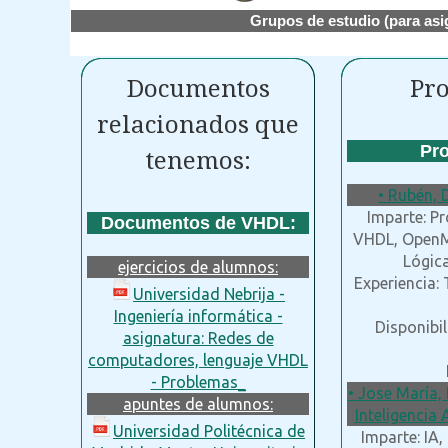
Grupos de estudio (para asi
Documentos
Pro
relacionados que
Pro
tenemos:
• Rubén, 
Imparte: P
Documentos de VHDL:
VHDL, OpenMP
Lógica
ejercicios de alumnos:
Experiencia:
Universidad Nebrija -
Ingeniería informática -
Disponibil
asignatura: Redes de
computadores, lenguaje VHDL
- Problemas_
• Jose María, 
apuntes de alumnos:
Inteligencia 
Universidad Politécnica de
Imparte: IA,