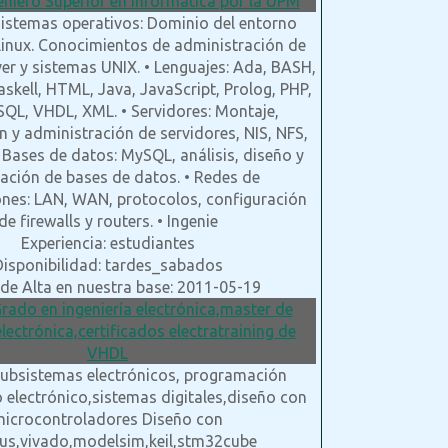
eniero Superior en Informática por la UPM
 Sistemas operativos: Dominio del entorno
inux. Conocimientos de administración de
r y sistemas UNIX. • Lenguajes: Ada, BASH,
askell, HTML, Java, JavaScript, Prolog, PHP,
SQL, VHDL, XML. • Servidores: Montaje,
n y administración de servidores, NIS, NFS,
 Bases de datos: MySQL, análisis, diseño y
ación de bases de datos. • Redes de
nes: LAN, WAN, protocolos, configuración
de firewalls y routers. • Ingenie
Experiencia: estudiantes
Disponibilidad: tardes_sabados
de Alta en nuestra base: 2011-05-19
 Grado en ingeniería electrónica,master de
electrónica,certificados electratraining de
VHDL
Subsistemas electrónicos, programación
electrónico,sistemas digitales,diseño con
icrocontroladores Diseño con
us,vivado,modelsim,keil,stm32cube