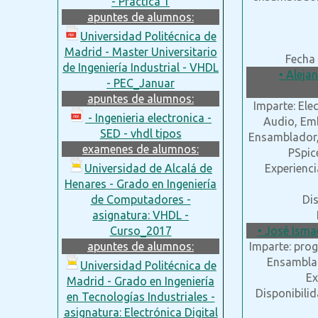
- Practica 1
apuntes de alumnos:
Universidad Politécnica de
Madrid - Master Universitario
Fecha 
de Ingeniería Industrial - VHDL
• Aleja
- PEC_Januar
apuntes de alumnos:
Imparte: Elec
- Ingenieria electronica -
Audio, Em
SED - vhdl tipos
Ensamblador, 
examenes de alumnos:
PSpic
Universidad de Alcalá de
Experienci
Henares - Grado en Ingeniería
de Computadores -
Dis
asignatura: VHDL -
Curso_2017
• José Ismae
apuntes de alumnos:
Imparte: prog
Ensamblad
Universidad Politécnica de
Ex
Madrid - Grado en Ingeniería
Disponibilid
en Tecnologías Industriales -
asignatura: Electrónica Digital