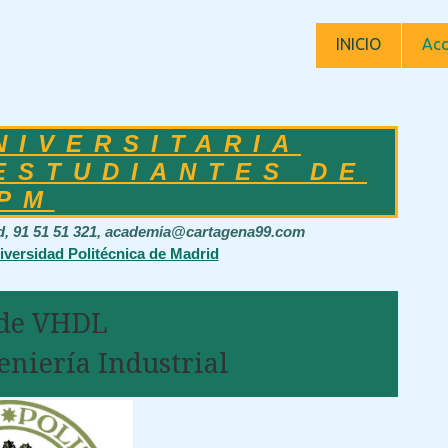
INICIO
Acc
NIVERSITARIA
ESTUDIANTES DE
PM
id, 91 51 51 321, academia@cartagena99.com
iversidad Politécnica de Madrid
 de VHDL
eniería Industrial