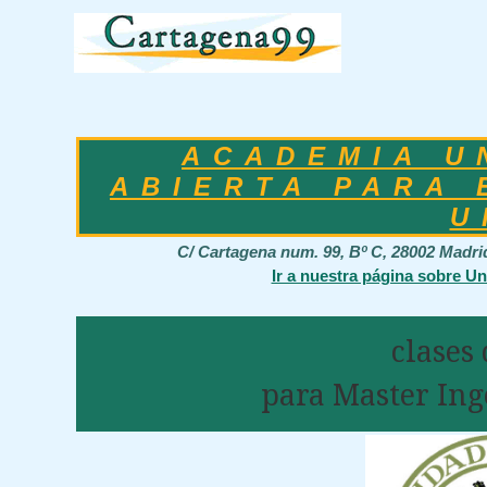
ACADEMIA U
ABIERTA PARA 
U
C/ Cartagena num. 99, Bº C, 28002 Madr
Ir a nuestra página sobre Un
clases
para Master Ing