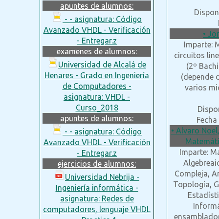
apuntes de alumnos:
Dispon
- - asignatura: Código
Avanzado VHDL - Verificación
• Jo
- Entregar.z
Imparte: M
examenes de alumnos:
circuitos lin
Universidad de Alcalá de
(2º Bachi
Henares - Grado en Ingeniería
(depende d
de Computadores -
varios mi
asignatura: VHDL -
Curso_2018
Dispon
apuntes de alumnos:
Fecha 
• Alvaro Noel
- - asignatura: Código
Matemátic
Avanzado VHDL - Verificación
Imparte: Ma
- Entregar.z
Algebreai
ejercicios de alumnos:
Compleja, An
Universidad Nebrija -
Topología, G
Ingeniería informática -
Estadísti
asignatura: Redes de
Informá
computadores, lenguaje VHDL
ensamblador, 