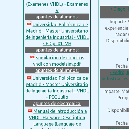
(Exámenes VHDL) - Examenes
• Diego,
V
apuntes de alumnos:
Imparte:
Universidad Politécnica de
experiencia
Madrid - Master Universitario
radar 
de Ingeniería Industrial - VHDL
Disponibili
- EDig_01_VH
apuntes de alumnos:
sumilacion de cirucitos
vhdl con modelsim.pdf
Fecha 
apuntes de alumnos:
• Pedro, 
Universidad Politécnica de
Industrial, es
Madrid - Master Universitario
de Ingeniería Industrial - VHDL
Imparte: Mat
- PEC Julio
Progr
apuntes de electronica:
Disponibil
Manual de Introducción a
VHDL. Harware Description
Fecha 
Language (Lenguaje de