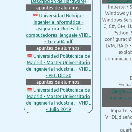
• Omar, Ing
Descripción de Hardware)
Imparte: •
apuntes de alumnos:
Windows y L
Universidad Nebrija -
Windows Serve
Ingeniería informática -
C, C#, C++, H
asignatura: Redes de
Python, 
computadores, lenguaje VHDL
configuració
- Tema04.pdf
LVM, RAID. •
apuntes de alumnos:
explot
Universidad Politécnica de
comunicacio
Madrid - Master Universitario
de Ingeniería Industrial - VHDL
- PEC Dic 20
apuntes de alumnos:
Fecha 
Universidad Politécnica de
• Sergio ,
Madrid - Master Universitario
ingeniería 
de Ingeniería Industrial - VHDL
- Julio 2019
Imparte: 
VHDL,diseño 
m
quart