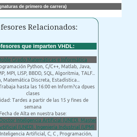
gnaturas de primero de carrera)
fesores Relacionados:
fesores que imparten VHDL:
Doble Grado Matemáticas e Informática
rogramación Python, C/C++, Matlab, Java,
, MPI, LISP, BBDD, SQL, Algoritmia, TALF...
, Matemática Discreta, Estadística...
 Trabaja hasta las 16:00 en Inform?ca dpues
clases
idad: Tardes a partir de las 15 y fines de
semana
Fecha de Alta en nuestra base:
Doctor Inteligencia Artificial (UNED), Master
Artificial (UNED), Ingeniería Industrial (UPM)
 Inteligencia Artificial, C, C , Programación,