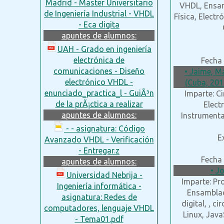
Madrid - Master Universitario
VHDL, Ensam
de Ingeniería Industrial - VHDL
Física, Elect
- Eca digita
apuntes de alumnos:
UAH - Grado en ingeniería
electrónica de
Fecha 
comunicaciones - Diseño
• Jaime, M
electrónico VHDL -
(Cuba, 201
enunciado_practica_l - GuiÃ³n
Imparte: Ci
de la prÃ¡ctica a realizar
Elect
apuntes de alumnos:
Instrumenta
- - asignatura: Código
E
Avanzado VHDL - Verificación
- Entregar.z
Fecha 
apuntes de alumnos:
• J
Universidad Nebrija -
Imparte: Pr
Ingeniería informática -
Ensamblado
asignatura: Redes de
digital, , c
computadores, lenguaje VHDL
Linux, JavaS
- Tema01.pdf