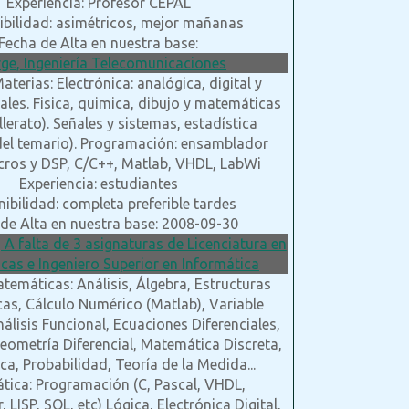
Experiencia: Profesor CEPAL
ibilidad: asimétricos, mejor mañanas
Fecha de Alta en nuestra base:
rge, Ingeniería Telecomunicaciones
aterias: Electrónica: analógica, digital y
eales. Fisica, quimica, dibujo y matemáticas
llerato). Señales y sistemas, estadística
el temario). Programación: ensamblador
cros y DSP, C/C++, Matlab, VHDL, LabWi
Experiencia: estudiantes
ibilidad: completa preferible tardes
de Alta en nuestra base: 2008-09-30
, A falta de 3 asignaturas de Licenciatura en
as e Ingeniero Superior en Informática
temáticas: Análisis, Álgebra, Estructuras
cas, Cálculo Numérico (Matlab), Variable
álisis Funcional, Ecuaciones Diferenciales,
eometría Diferencial, Matemática Discreta,
ca, Probabilidad, Teoría de la Medida...
tica: Programación (C, Pascal, VHDL,
LISP, SQL, etc) Lógica, Electrónica Digital,