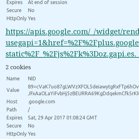
Expires
At end of session
Secure
No
HttpOnly
Yes
https://apis.google.com/_/widget/ren
usegapi=1&href=%2F%2Fplus.googl
static%2F_%2Fjs%2Fk%3Doz.gapi.
2 cookies
Name
NID
89=cVaK7uo87gLWVzXFOL5deiawytgRxFTp6hOv
Value
JFxAaOLaYiFvbHj5zBEURRA69KgDdqekmCfk5rKl
Host
.google.com
Path
/
Expires
Sat, 29 Apr 2017 01:08:24 GMT
Secure
No
HttpOnly
Yes