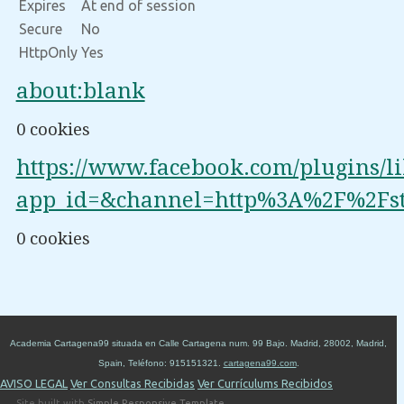
Expires
At end of session
Secure
No
HttpOnly
Yes
about:blank
0 cookies
https://www.facebook.com/plugins/l
app_id=&channel=http%3A%2F%2Fst
0 cookies
Academia Cartagena99
situada en
Calle Cartagena num. 99 Bajo
.
Madrid
,
28002
,
Madrid
,
Spain
,
Teléfono:
915151321
.
cartagena99.com
.
AVISO LEGAL
Ver Consultas Recibidas
Ver Currículums Recibidos
Site built with
Simple Responsive Template