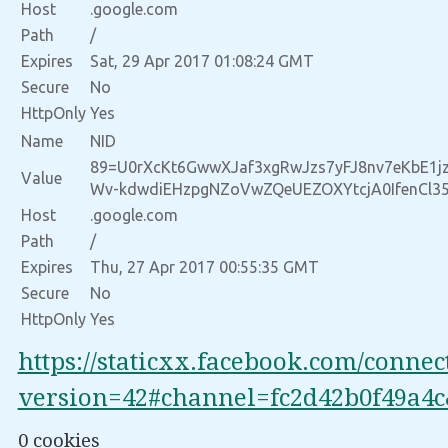
Host
.google.com
Path
/
Expires
Sat, 29 Apr 2017 01:08:24 GMT
Secure
No
HttpOnly
Yes
Name
NID
89=U0rXcKt6GwwXJaf3xgRwJzs7yFJ8nv7eKbE1j
Value
Wv-kdwdiEHzpgNZoVwZQeUEZOXYtcjA0IfenCl3
Host
.google.com
Path
/
Expires
Thu, 27 Apr 2017 00:55:35 GMT
Secure
No
HttpOnly
Yes
https://staticxx.facebook.com/conne
version=42#channel=fc2d42b0f49a
0 cookies