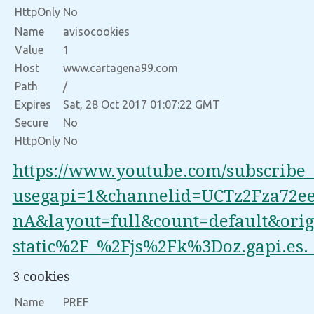
HttpOnly
No
Name
avisocookies
Value
1
Host
www.cartagena99.com
Path
/
Expires
Sat, 28 Oct 2017 01:07:22 GMT
Secure
No
HttpOnly
No
https://www.youtube.com/subscribe
usegapi=1&channelid=UCTz2Fza72ee
nA&layout=full&count=default&or
static%2F_%2Fjs%2Fk%3Doz.gapi.
3 cookies
Name
PREF