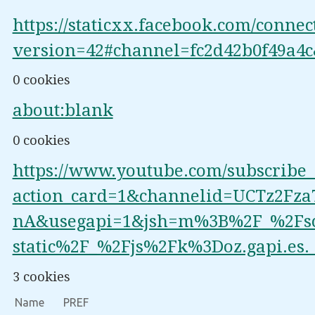
https://staticxx.facebook.com/conne
version=42#channel=fc2d42b0f49a
0 cookies
about:blank
0 cookies
https://www.youtube.com/subscribe
action_card=1&channelid=UCTz2Fza
nA&usegapi=1&jsh=m%3B%2F_%2Fsc
static%2F_%2Fjs%2Fk%3Doz.gapi.
3 cookies
Name
PREF