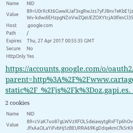
Name
NID
89=U0rXcKt6GwwXJaf3xgRwJzs7yFJ8nv7eKbE1j
Value
Wv-kdwdiEHzpgNZoVwZQeUEZOXYtcjA0IfenCl3
Host
.google.com
Path
/
Expires
Thu, 27 Apr 2017 00:55:35 GMT
Secure
No
HttpOnly
Yes
https://accounts.google.com/o/oauth
parent=http%3A%2F%2Fwww.cartag
static%2F_%2Fjs%2Fk%3Doz.gapi.
2 cookies
Name
NID
89=cVaK7uo87gLWVzXFOL5deiawytgRxFTp6hOv
Value
JFxAaOLaYiFvbHj5zBEURRA69KgDdqekmCfk5rKl