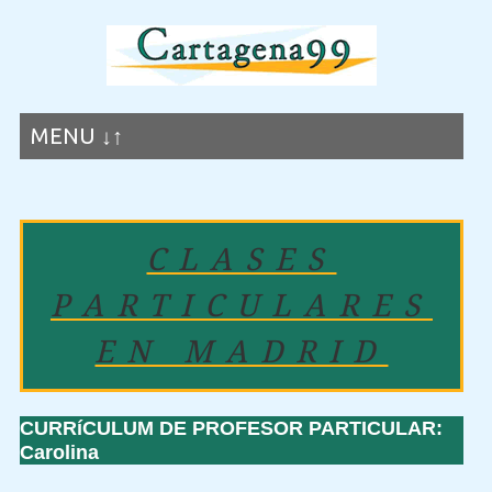
MENU ↓↑
CLASES
PARTICULARES
EN MADRID
CURRíCULUM DE PROFESOR PARTICULAR:
Carolina