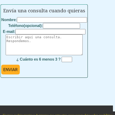
Envía una consulta cuando quieras
Nombre:
Teléfono(opcional):
E-mail:
¿ Cuánto es 6 menos 3 ?
ENVIAR
Academia Cartagena99
situada en
Calle Cartagena num. 99 Bajo
.
Madrid
,
28002
,
Madrid
,