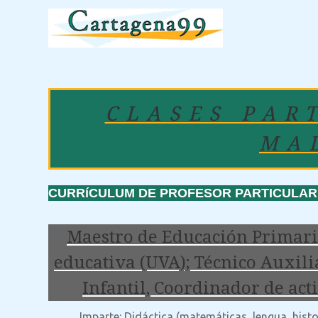
CLASES PAR
MA
CURRíCULUM DE PROFESOR PARTICULAR:
Maestro de Educación Primaria
educativa (UVA); Técnico Auxilia
Infantil, Coordinador de act
Imparte: Didáctica (matemáticas, lengua, histori