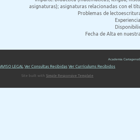
asignaturas); asignaturas relacionadas con el tít
Problemas de lectoescritura
Experiencia
Disponibil
Fecha de Alta en nuestr
Academia Cartagena
AVISO LEGAL
Ver Consultas Recibidas
Ver Currículums Recibidos
Site built with
Simple Responsive Template