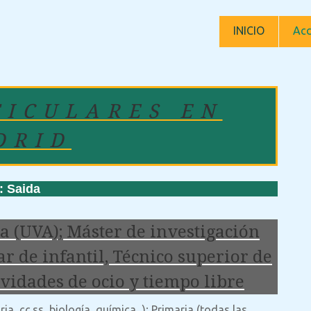
INICIO
Acc
TICULARES EN
DRID
 Saida
 (UVA); Máster de investigación
r de infantil, Técnico superior de
ividades de ocio y tiempo libre
a, cc.ss, biología, química...); Primaria (todas las