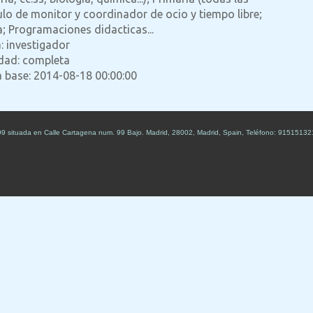
ulo de monitor y coordinador de ocio y tiempo libre;
; Programaciones didacticas...
: investigador
idad: completa
a base: 2014-08-18 00:00:00
99
situada en
Calle Cartagena num. 99 Bajo
.
Madrid
,
28002
,
Madrid
,
Spain
,
Teléfono:
91515132