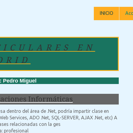
INICIO
Acc
TICULARES EN
DRID
Pedro Miguel
caciones Informáticas
 dentro del área de .Net, podría impartir clase en
 Web Services, ADO .Net, SQL-SERVER, AJAX .Net, etc) A
lases relacionadas con la ges
a: profesional