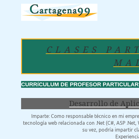
CLASES PAR
MA
CURRíCULUM DE PROFESOR PARTICULAR: 
Desarrollo de Apli
Imparte: Como responsable técnico en mi empresa
tecnología web relacionada con .Net (C#, ASP .Net,
su vez, podría impartir c
Experienci