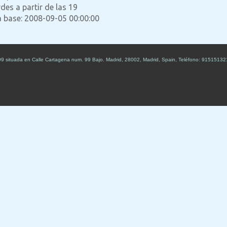
des a partir de las 19
a base: 2008-09-05 00:00:00
99
situada en
Calle Cartagena num. 99 Bajo
.
Madrid
,
28002
,
Madrid
,
Spain
,
Teléfono:
91515132