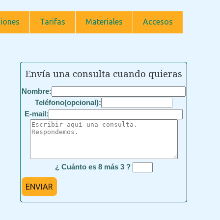
iones
Tarifas
Materiales
Accesos
Envía una consulta cuando quieras
Nombre:
Teléfono(opcional):
E-mail:
¿ Cuánto es 8 más 3 ?
ENVIAR