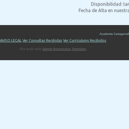
Disponibilidad: tar
Fecha de Alta en nuestr
Academia Cartagena
AVISO LEGAL
Ver Consultas Recibidas
Ver Currículums Recibidos
Site built with
Simple Responsive Template