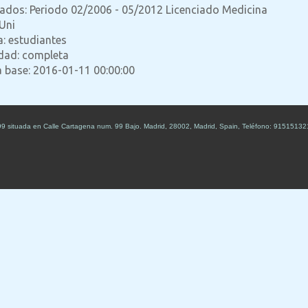
lados: Periodo 02/2006 - 05/2012 Licenciado Medicina
Uni
a: estudiantes
idad: completa
a base: 2016-01-11 00:00:00
99
situada en
Calle Cartagena num. 99 Bajo
.
Madrid
,
28002
,
Madrid
,
Spain
,
Teléfono:
91515132