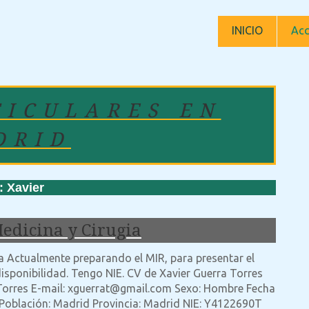
INICIO
Acc
TICULARES EN
DRID
Xavier
edicina y Cirugia
ia Actualmente preparando el MIR, para presentar el
sponibilidad. Tengo NIE. CV de Xavier Guerra Torres
Torres E-mail: xguerrat@gmail.com Sexo: Hombre Fecha
Población: Madrid Provincia: Madrid NIE: Y4122690T