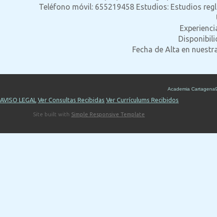
Teléfono móvil: 655219458 Estudios: Estudios reg
Experienci
Disponibil
Fecha de Alta en nuestr
Academia Cartagena
AVISO LEGAL
Ver Consultas Recibidas
Ver Currículums Recibidos
Site built with
Simple Responsive Template