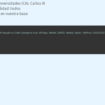
iversidades ICAI, Carlos III
lidad: todos
 en nuestra base:
99
situada en
Calle Cartagena num. 99 Bajo
.
Madrid
,
28002
,
Madrid
,
Spain
,
Teléfono:
91515132