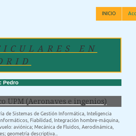
INICIO
Acc
TICULARES EN
DRID
 Pedro
co UPM (Aeronaves e ingenios)
ía de Sistemas de Gestión Informática, Inteligencia
 Informáticos, Fiabilidad, Integración hombre-máquina,
uelo: aviónica; Mecánica de Fluidos, Aerodinámica,
s; geometría descriptiva...