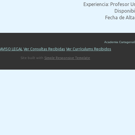
Experiencia: Profesor Un
Disponibi
Fecha de Alta
Academia Cartagena
AVISO LEGAL
Ver Consultas Recibidas
Ver Currículums Recibidos
Site built with
Simple Responsive Template