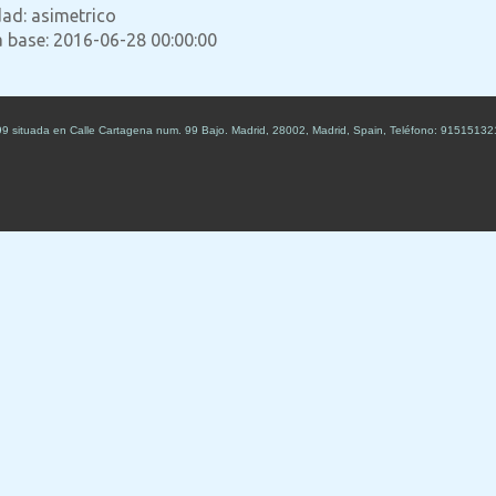
dad: asimetrico
a base: 2016-06-28 00:00:00
99
situada en
Calle Cartagena num. 99 Bajo
.
Madrid
,
28002
,
Madrid
,
Spain
,
Teléfono:
91515132