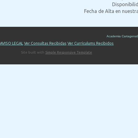
Disponibili
Fecha de Alta en nuestr
Academia Cartagena
AVISO LEGAL
Ver Consultas Recibidas
Ver Currículums Recibidos
Site built with
Simple Responsive Template