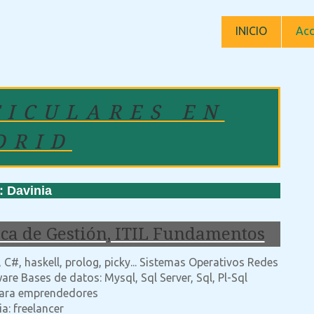
INICIO
Acc
TICULARES EN
DRID
Davinia
ica de Gestión, ITIL Fundamentos
 C#, haskell, prolog, picky... Sistemas Operativos Redes
re Bases de datos: Mysql, Sql Server, Sql, Pl-Sql
ara emprendedores
a: freelancer