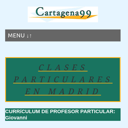
MENU ↓↑
CLASES
PARTICULARES
EN MADRID
CURRíCULUM DE PROFESOR PARTICULAR:
Giovanni