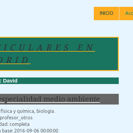
INICIO
Acc
TICULARES EN
DRID
 David
 especialidad medio ambiente
ísica y química, biología.
 profesor_otros
idad: completa
a base: 2016-09-06 00:00:00