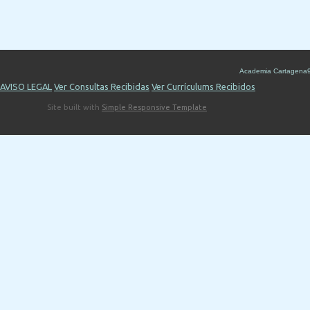
Academia Cartagena
AVISO LEGAL
Ver Consultas Recibidas
Ver Currículums Recibidos
Site built with
Simple Responsive Template