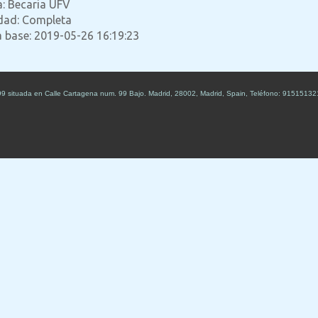
a: Becaria UFV
idad: Completa
a base: 2019-05-26 16:19:23
99
situada en
Calle Cartagena num. 99 Bajo
.
Madrid
,
28002
,
Madrid
,
Spain
,
Teléfono:
91515132