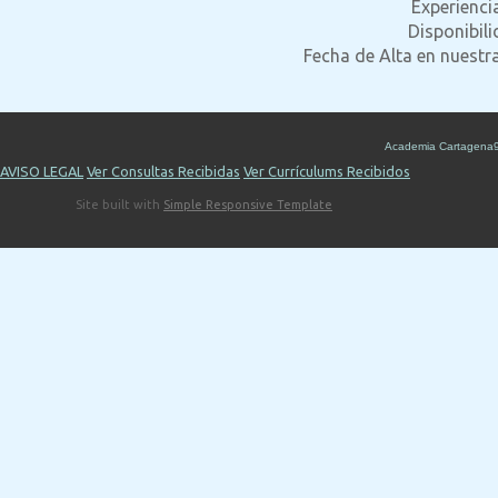
Experienci
Disponibil
Fecha de Alta en nuestr
Academia Cartagena
AVISO LEGAL
Ver Consultas Recibidas
Ver Currículums Recibidos
Site built with
Simple Responsive Template