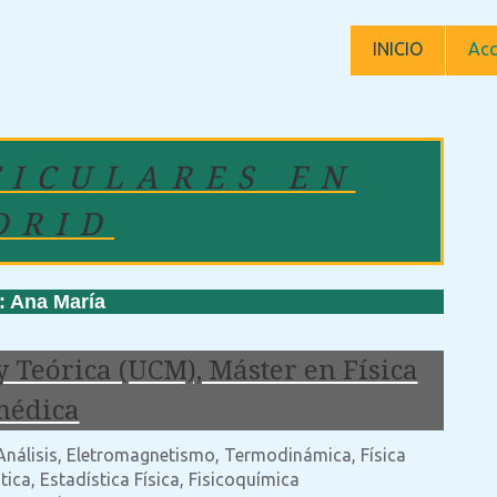
INICIO
Acc
TICULARES EN
DRID
Ana María
 Teórica (UCM), Máster en Física
médica
 Análisis, Eletromagnetismo, Termodinámica, Física
ica, Estadística Física, Fisicoquímica