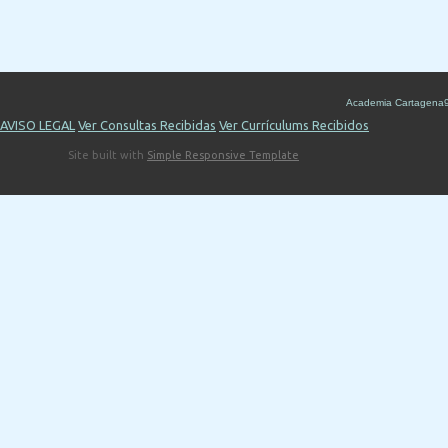
Academia Cartagena
AVISO LEGAL
Ver Consultas Recibidas
Ver Currículums Recibidos
Site built with
Simple Responsive Template